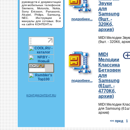
руководств и документации
Звуки
для мобильных телефонов:
для
Siemens, Motorola, Nokia,
Sony Ericsson, Panasonic,
Samsung
Alcatel, Philips, Samsung,
NEC. Инструкции и
(9шт. -
подробнее...
мануалы для сотовых. Все
320Кб,
на сайте KOHTEHT.ru
архив)
MIDI Мелодии Зву
(9шт. - 320Кб, архи
MIDI
Мелодии
Классика
Бетховен
для
Samsung
подробнее...
(61шт. -
4770Кб,
KOHT@KOHTEHT.RU
архив)
MIDI Мелодии Клас
для Samsung (61шт
архив)
<< пред
1