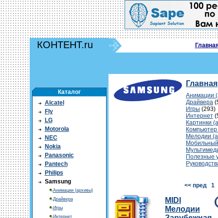
КОНТЕНТ.ru
Главна
Главная
Каталог
Анимации (
Драйвера
(
Alcatel
Игры
(293)
Fly
Интернет
(
LG
Картинки (
Motorola
Компьютер
Мелодии (а
NEC
Мобильный
Nokia
Мультимед
Panasonic
Полезные 
Руководств
Pantech
Philips
Samsung
<< пред
1
Анимации (архивы)
MIDI
Драйвера
Мелодии
Игры
Зарубежная
Интернет