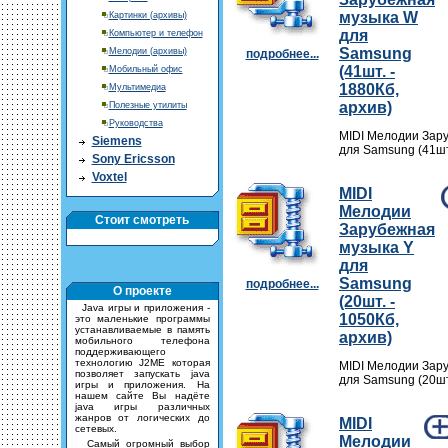
музыка W
Картинки (архивы)
для
Компьютер и телефон
Samsung
Мелодии (архивы)
подробнее...
(41шт. -
Мобильный офис
1880Кб,
Мультимедиа
архив)
Полезные утилиты
Руководства
MIDI Мелодии Зар
Siemens
для Samsung (41шт.
Sony Ericsson
Voxtel
MIDI
Мелодии
Стоит смотреть
Зарубежная
музыка Y
для
Samsung
подробнее...
О проекте
(20шт. -
Java игры и приложения -
1050Кб,
это маленькие программы
устанавливаемые в память
архив)
мобильного телефона
поддерживающего
технологию J2ME которая
MIDI Мелодии Зар
позволяет запускать java
для Samsung (20шт.
игры и приложения. На
нашем сайте Вы надёте
java игры различных
жанров от логических до
MIDI
сетевых.
Мелодии
Самый огромный выбор