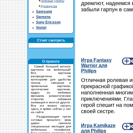
Полезные утилиты
дремлют, надеемся 
Руководства
забыли гарпун в сам
Samsung
Siemens
Sony Ericsson
Voxtel
Стоит смотреть
Игра Fantasy
О проекте
Warrior для
Cамый большой каталог
картинок на мобильный!
Philips
Все картинки
распределены по
Отличная ролевая и
категориям для удобства
поиска - смешные и
прекрасной графико
прикольные картинки,
эротические картинки,
наполненная многи
кадры из любимых
фильмов, романтические
приключениями. Гл
открытки, забавная
анимация и многое другое.
герой спешит на по
Все это можно скачать
здесь и прямо сейчас у нас
своей сестре.
на сайте.
Раздражающие трели
сотовых прошлого века
давно сменили
Игра Kamikaze
специальные мелодии для
мобильных телефонов.
для Philips
Еще недавно мелодии для