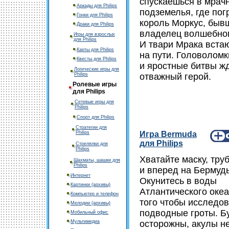
спускаешься в мрач
Аркады для Philips
подземелья, где пог
Гонки для Philips
король Моркус, быв
Драки для Philips
владелец волшебног
Игры для взрослых
для Philips
И твари Мрака встаю
Карты для Philips
на пути. Головоломк
Квесты для Philips
и яростные битвы жд
Логические игры для
Philips
отважный герой.
Ролевые игры
для Philips
Сетевые игры для
Philips
Спорт для Philips
Стратегии для
Philips
Игра Bermuda
для Philips
Стрелялки для
Philips
Хватайте маску, труб
Шахматы, шашки для
Philips
и вперед на Бермуд
Интернет
Окунитесь в воды
Картинки (архивы)
Атлантического оке
Компьютер и телефон
того чтобы исследов
Мелодии (архивы)
подводные гроты. Б
Мобильный офис
Мультимедиа
осторожны, акулы н