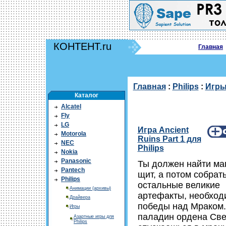
КОНТЕНТ.ru
Главная
Главная
:
Philips
:
Игр
Каталог
Alcatel
Fly
LG
Игра Ancient
Motorola
Ruins Part 1 для
NEC
Philips
Nokia
Panasonic
Ты должен найти ма
Pantech
щит, а потом собрат
Philips
остальные великие
Анимации (архивы)
артефакты, необход
Драйвера
победы над Мраком.
Игры
паладин ордена Све
Азартные игры для
Philips