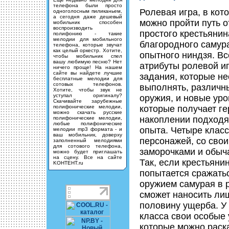
телефона были просто
Ролевая игра, в кот
одноголосным пиликаньем,
а сегодня даже дешевый
можно пройти путь о
мобильник способен
воспроизводить
простого крестьянин
полифонию - такие
мелодии для мобильного
благородного самур
телефона, которые звучат
как целый оркестр. Хотите,
опытного ниндзя. Вс
чтобы мобильник спел
вашу любимую песню? Нет
атрибуты ролевой иг
ничего проще! На нашем
сайте вы найдете лучшие
задания, которые н
бесплатные мелодии для
сотовых телефонов.
выполнять, различн
Хотите, чтобы звук не
уступал оригиналу?
оружия, и новые уро
Скачивайте зарубежные
полифонические мелодии,
которые получает ге
можно скачать русские
накоплении подход
полифонические мелодии,
любые полифонические
опыта. Четыре клас
мелодии mp3 формата - и
ваш мобильник, доверху
персонажей, со сво
заполненный мелодиями
для сотового телефона,
заморочками и обыч
можно будет приглашать
на сцену. Все на сайте
Так, если крестьяни
KOHTEHT.ru
попытается сражатьс
оружием самурая в р
сможет наносить ли
половину ущерба. У
класса свои особые 
которые можно раск