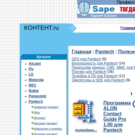
КОНТЕНТ.ru
Главна
Главная
:
Pantech
:
Полез
Каталог
GPS для Pantech
(9)
Безопасность для Pantech
(14)
Alcatel
Пересылка данных, СМС, ММС для 
Fly
Прочее для Pantech
(36)
LG
Телефон и ПК для Pantech
(12)
Motorola
Эмуляторы и SDK для Pantech
(9)
NEC
Nokia
1
Panasonic
Pantech
Программа
Анимации (архивы)
ALON
Игры
Contact
Интернет
Guide Pro
Картинки (архивы)
1.00 для
Компьютер и телефон
Pantech
подробнее...
Мелодии (архивы)