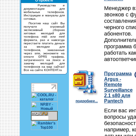
О проекте
Руководства и
Менеджер в
документации для
мобильных телефонов.
звонков с ф
Инструкции и мануалы для
сотовых.
составления
Посетив наш сайт Вы
черного спи
получате огромный
экслюзивный сборник
абонентов.
хитовых мелодий для
телефона midi или mmf
Дополнител
формата, раз и навсегда
перестаете платить деньги
программа б
за мелодии для
телефонов, заказанные
работать ка
через sms, экономите на
оплате GPRS трафика,
автоответчи
затраченного на поиск и
закачку мелодий для
телефонов на wap сайтах!
Все на сайте KOHTEHT.ru
Программа
Argus -
Remote
Surveillance
2.1 s80 для
Pantech
подробнее...
Если вас ин
вопросы уд
безопасности
например, к