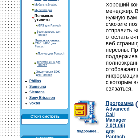
Хороший кон
Мобильный офис
менеджер. 
Мультимедиа
Полезные
нужную вам 
утилиты
сможете поз
GPS для Pantech
отправить 
Безопасность для
Pantech
отослать e-m
Пересылка данных,
веб-страниц
СМС, ММС для
Pantech
персоны. П
Прочее для Pantech
поддержива
полноэкранн
Телефон и ПК для
Pantech
отображает
Эмуляторы и SDK
информацию
для Pantech
Philips
с которым в
Samsung
связаться.
Siemens
Sony Ericsson
Программа
Voxtel
Advanced
Call
Стоит смотреть
Manager
2.0(1.06)
для
подробнее...
Pantech