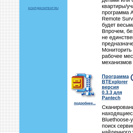
детьми или 
квартиры/уча
KOHT@KOHTEHT.RU
программа A
Remote Surve
будет весьм
Впрочем, бе
не единстве
предназначе
Мониторить
рабочее мес
механизмов 
Программа
BTExplorer
версия
0.3.3 для
Pantech
подробнее...
Сканирован
находящиес
Bluethoose-
поиск серви
найденного 