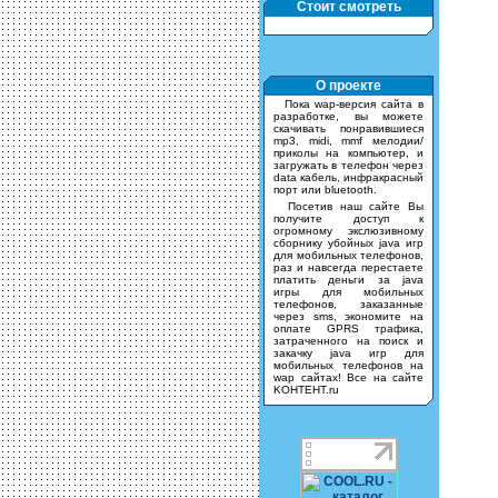
Стоит смотреть
О проекте
Пока wap-версия сайта в
разработке, вы можете
скачивать понравившиеся
mp3, midi, mmf мелодии/
приколы на компьютер, и
загружать в телефон через
data кабель, инфракрасный
порт или bluetooth.
Посетив наш сайте Вы
получите доступ к
огромному экслюзивному
сборнику убойных java игр
для мобильных телефонов,
раз и навсегда перестаете
платить деньги за java
игры для мобильных
телефонов, заказанные
через sms, экономите на
оплате GPRS трафика,
затраченного на поиск и
закачку java игр для
мобильных телефонов на
wap сайтах! Все на сайте
KOHTEHT.ru