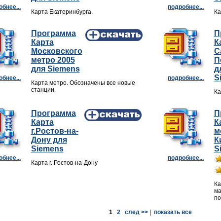
бнее...
подробнее...
Карта Екатеринбурга.
Ка
Программа
П
Карта
К
Московского
С
метро 2005
П
для Siemens
д
S
бнее...
подробнее...
Карта метро. Обозначены все новые
станции.
Ка
Программа
П
Карта
К
г.Ростов-на-
м
Дону для
К
Siemens
S
бнее...
подробнее...
Карта г. Ростов-на-Дону
Ка
ма
по
1
2
след >>
|
показать все