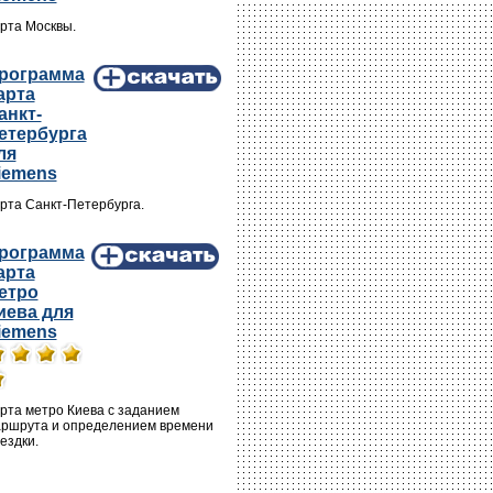
рта Москвы.
рограмма
арта
анкт-
етербурга
ля
iemens
рта Санкт-Петербурга.
рограмма
арта
етро
иева для
iemens
рта метро Киева с заданием
ршрута и определением времени
ездки.