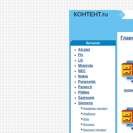
КОНТЕНТ.ru
Глав
Каталог
Alcatel
Fly
LG
Motorola
NEC
Nokia
Panasonic
Pantech
подро
Philips
Samsung
Siemens
Анимации (архивы)
Драйвера
Игры
Интернет
Картинки (архивы)