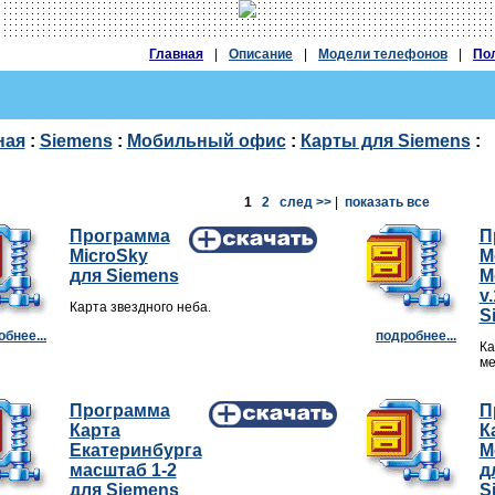
Главная
|
Описание
|
Модели телефонов
|
По
ная
:
Siemens
:
Мобильный офис
:
Карты для Siemens
:
1
2
след >>
|
показать все
Программа
П
MicroSky
M
для Siemens
M
v
Карта звездного неба.
S
бнее...
подробнее...
Ка
ме
Программа
П
Карта
К
Екатеринбурга
М
масштаб 1-2
д
для Siemens
S