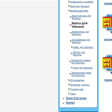
Компьютер и телефон
подро
Мелодии (архивы)
Мобильный офис
Калькуляторы для
Siemens
Карты для
Siemens
Конвертеры для
Siemens
подро
Органайзеры для
Siemens
Офис для Siemens
Прочее для
Siemens
Хранители экрана
для Siemens
Часы для Siemens
Электронные книги
для Siemens
подро
Мультимедиа
Полезные утилиты
Руководства
Темы
Sony Ericsson
Voxtel