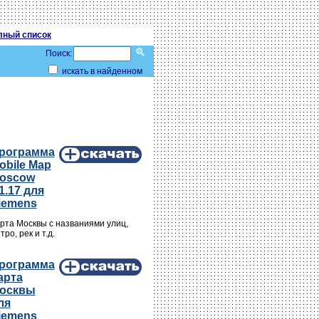
лный список
Поиск:
искать в найденном
рограмма
obile Map
oscow
.1.17 для
iemens
рта Москвы с названиями улиц,
тро, рек и т.д.
рограмма
арта
осквы
ля
iemens