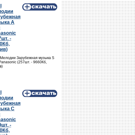
I
лодии
рубежная
зыка A
я
asonic
7шт. -
0Кб,
ив)
 Мелодии Зарубежная музыка S
Panasonic (257шт. - 9660Кб,
в)
I
лодии
рубежная
зыка C
я
asonic
9шт. -
0Кб,