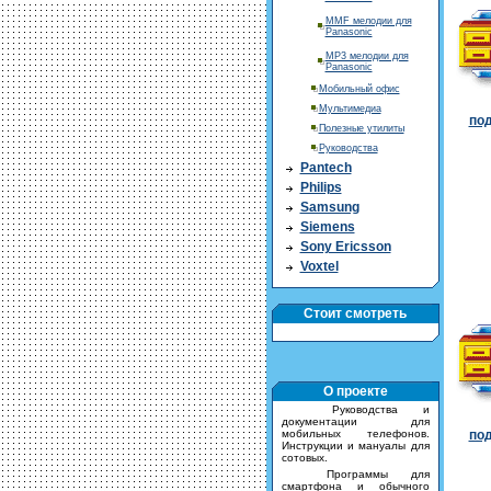
MMF мелодии для
Panasonic
MP3 мелодии для
Panasonic
Мобильный офис
Мультимедиа
под
Полезные утилиты
Руководства
Pantech
Philips
Samsung
Siemens
Sony Ericsson
Voxtel
Стоит смотреть
О проекте
Руководства и
документации для
мобильных телефонов.
под
Инструкции и мануалы для
сотовых.
Программы для
смартфона и обычного