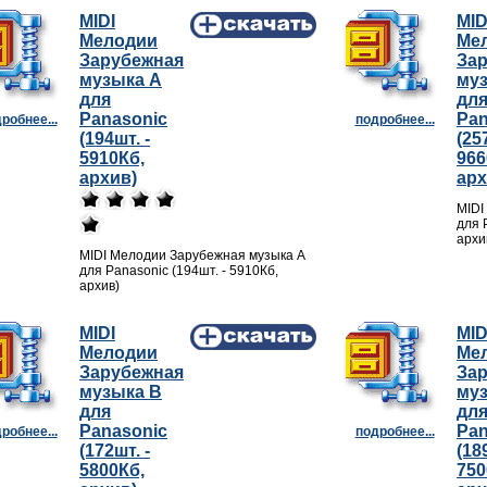
MIDI
MID
Мелодии
Ме
Зарубежная
За
музыка A
му
для
дл
Panasonic
Pan
робнее...
подробнее...
(194шт. -
(25
5910Кб,
966
архив)
арх
MIDI
для 
архи
MIDI Мелодии Зарубежная музыка A
для Panasonic (194шт. - 5910Кб,
архив)
MIDI
MID
Мелодии
Ме
Зарубежная
За
музыка B
му
для
дл
Panasonic
Pan
робнее...
подробнее...
(172шт. -
(18
5800Кб,
750