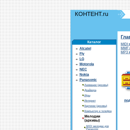
КОНТЕНТ.ru
Гла
Каталог
MIDI 
MMF 
Alcatel
MP3 
Fly
LG
Motorola
NEC
Nokia
Panasonic
Анимации (архивы)
Драйвера
Игры
под
Интернет
Картинки (архивы)
Компьютер и телефон
Мелодии
(архивы)
MIDI мелодии для
Panasonic