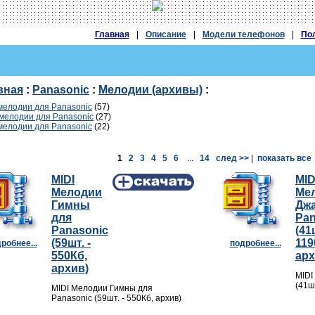
Главная
|
Описание
|
Модели телефонов
|
По
вная
:
Panasonic
:
Мелодии (архивы)
:
мелодии для Panasonic
(57)
мелодии для Panasonic
(27)
мелодии для Panasonic
(22)
1
2
3
4
5
6
...
14
след >>
|
показать все
MIDI
MID
Мелодии
Ме
Гимны
Джа
для
Pan
Panasonic
(41ш
(59шт. -
119
робнее...
подробнее...
550Кб,
арх
архив)
MIDI
(41ш
MIDI Мелодии Гимны для
Panasonic (59шт. - 550Кб, архив)