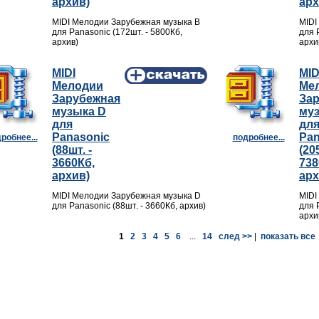
архив)
арх
MIDI Мелодии Зарубежная музыка B
MIDI
для Panasonic (172шт. - 5800Кб,
для 
архив)
архи
MIDI
MID
Мелодии
Ме
Зарубежная
За
музыка D
му
для
дл
Panasonic
Pan
робнее...
подробнее...
(88шт. -
(20
3660Кб,
738
архив)
арх
MIDI Мелодии Зарубежная музыка D
MIDI
для Panasonic (88шт. - 3660Кб, архив)
для 
архи
1
2
3
4
5
6
...
14
след >>
|
показать все