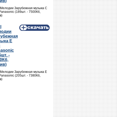
ив)
 Мелодии Зарубежная музыка C
Panasonic (189шт. - 7500Кб,
в)
I
лодии
рубежная
зыка E
я
asonic
5шт. -
0Кб,
ив)
 Мелодии Зарубежная музыка E
Panasonic (205шт. - 7380Кб,
в)