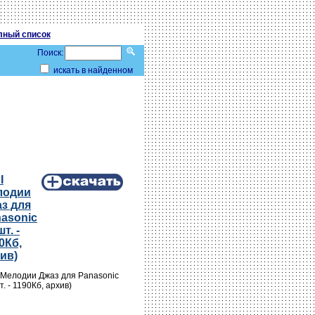
лный список
Поиск:
искать в найденном
I
лодии
з для
asonic
т. -
0Кб,
ив)
 Мелодии Джаз для Panasonic
т. - 1190Кб, архив)