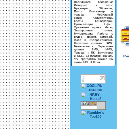
мобильного телефона:
Интернет и сеть:
Браузеры, Общение,
Почта. Компьютер и
телефон. Мобильный
офис: Калькуляторы,
Карты, Конвертеры,
Органайзеры, Офис,
Хранители экрана, Часы,
Электронные книги.
Мультимедиа: Работа с
видео, звуком, камерой,
фото и изображениями.
Полезные утилиты: GPS,
Безопасность, Пересылка
данных, SMS, MMS,
Телефон и ПК, Эмуляторы
под
и SDK. Бесплатно скачать
эти программы можно на
сайте KOHTEHT.ru