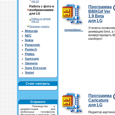
для LG
Работа с фото и
Программа
изображениями
BMXGif Ver
для LG
1.9 Beta
Работа со звуком
для LG
для LG
Полезные утилиты
Утилита позволяе
подробнее...
Motorola
анимацию bmx, а 
конвертировать 
NEC
наоборот.
Nokia
Panasonic
Pantech
Philips
Samsung
Siemens
Sony Ericsson
Voxtel
Стоит смотреть
Программа
Caricature
О проекте
для LG
Руководства и
документации для
мобильных телефонов.
Редактор картино
Инструкции и мануалы для