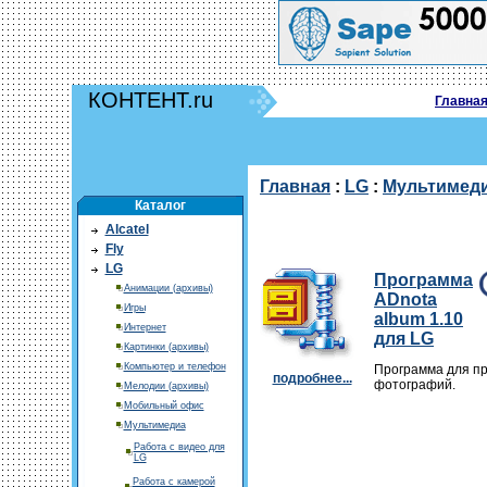
КОНТЕНТ.ru
Главна
Главная
:
LG
:
Мультимед
Каталог
Alcatel
Fly
LG
Программа
Анимации (архивы)
ADnota
Игры
album 1.10
Интернет
для LG
Картинки (архивы)
Компьютер и телефон
Программа для п
подробнее...
фотографий.
Мелодии (архивы)
Мобильный офис
Мультимедиа
Работа с видео для
LG
Работа с камерой