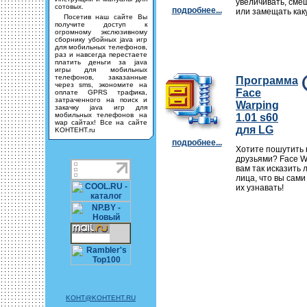
увеличивать, смещ
сотовых.
подробнее...
или замещать как
Посетив наш сайте Вы
получите доступ к
огромному экслюзивному
сборнику убойных java игр
для мобильных телефонов,
раз и навсегда перестаете
платить деньги за java
игры для мобильных
телефонов, заказанные
Программа
через sms, экономите на
Face
оплате GPRS трафика,
затраченного на поиск и
Warping
закачку java игр для
мобильных телефонов на
1.01 s60
wap сайтах! Все на сайте
для LG
KOHTEHT.ru
подробнее...
Хотите пошутить 
друзьями? Face W
вам так исказить
лица, что вы сами
их узнавать!
KOHT@KOHTEHT.RU