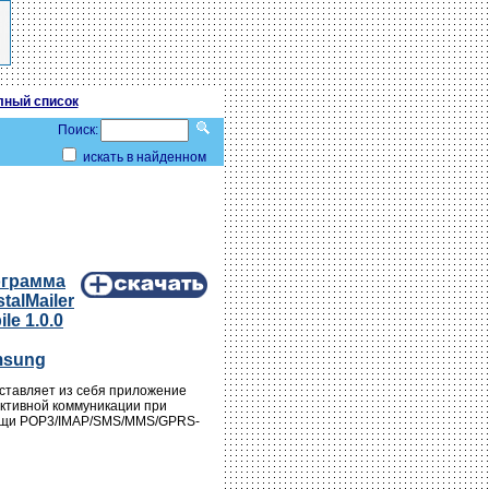
лный список
Поиск:
искать в найденном
грамма
talMailer
le 1.0.0
msung
ставляет из себя приложение
активной коммуникации при
щи POP3/IMAP/SMS/MMS/GPRS-