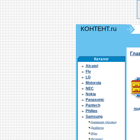
КОНТЕНТ.ru
Гла
Каталог
Alcatel
Fly
LG
Motorola
NEC
Nokia
Panasonic
Pantech
под
Philips
Samsung
Анимации (архивы)
Драйвера
Игры
Интернет