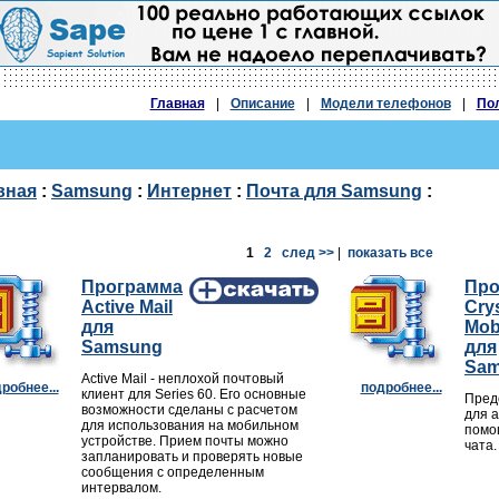
Главная
|
Описание
|
Модели телефонов
|
По
вная
:
Samsung
:
Интернет
:
Почта для Samsung
:
1
2
след >>
|
показать все
Программа
Про
Active Mail
Crys
для
Mobi
Samsung
для
Sa
Active Mail - неплохой почтовый
робнее...
подробнее...
клиент для Series 60. Его основные
Пред
возможности сделаны с расчетом
для 
для использования на мобильном
помо
устройстве. Прием почты можно
чата.
запланировать и проверять новые
сообщения с определенным
интервалом.