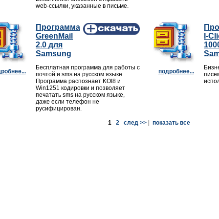
web-ссылки, указанные в письме.
Программа
Про
GreenMail
I-Cl
2.0 для
100
Samsung
Sa
Бесплатная программа для работы с
Бизн
робнее...
подробнее...
почтой и sms на русском языке.
писе
Программа распознает KOI8 и
испол
Win1251 кодировки и позволяет
печатать sms на русском языке,
даже если телефон не
русифицирован.
1
2
след >>
|
показать все