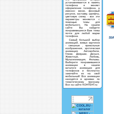
устанавливается в память
телефона и меняет
оформление телефона, а
именно: меню, фоновый
рисунок, заставку, шрифты,
цветовую схему - все эти
параметры меняются с
помощью темы для
мобильного. На нашем
сайте Вы найдете
понравивишиеся Вам темы
почти для любой марки
телефона.
под
Самый большой выбор
анимаций, живых картинок
- смешные , прикольные
изображения, эротическая
анимация. Автомобили,
Глюки, Девушки, Деньги,
Животные, Любовь,
Мультипликация, Фильмы.
Выберите понравившиеся
анимации в нашем
каталоге анимации для
телефонов и бесплатно
закачайте их на свой
мобильный! Все анимации
находятся в архивах по
тематическому признаку.
Все на сайте KOHTEHT.ru