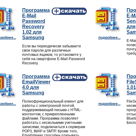
Программа
Про
E-Mail
E-Ma
Password
Sen
Recovery
для
1.02 для
Sa
Samsung
робнее...
подробнее...
E-Mai
позв
Если вы периодически забываете
почт
свои пароли для различных
треб
почтовых ящиков, то установите у
себя на смартфоне E-Mail Password
Recovery.
Программа
Про
EmailViewer
Fil
4.0 для
1.0
Samsung
Sa
Полнофункциональный клиент для
FileS
робнее...
подробнее...
работы с электронной почтой,
несмо
поддерживающий письма с HTML-
прог
контентом, с прикрепленными
отсы
файлами. Программа позволяет
Bluet
работать с несколькими учетными
Бесп
записями, подключаться к серверам
POP3, IMAP и SMTP. Кроме того,
EmailViewer способен открывать