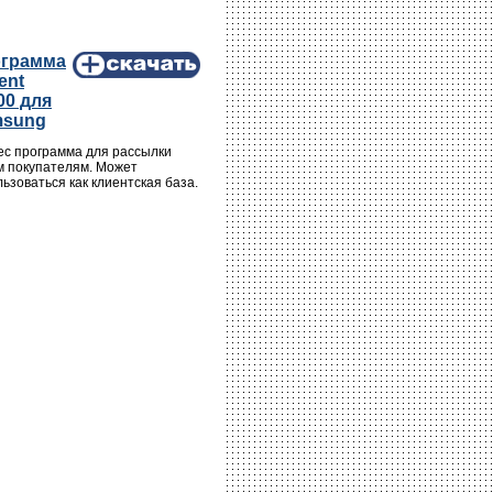
грамма
ient
00 для
msung
ес программа для рассылки
м покупателям. Может
ьзоваться как клиентская база.