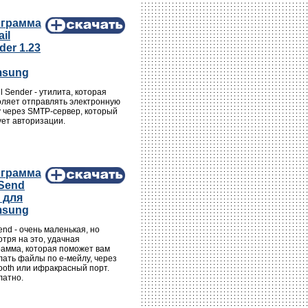
грамма
il
der 1.23
msung
l Sender - утилита, которая
оляет отправлять электронную
у через SMTP-сервер, который
ует авторизации.
грамма
eSend
1 для
msung
end - очень маленькая, но
тря на это, удачная
рамма, которая поможет вам
лать файлы по е-мейлу, через
ooth или ифракрасный порт.
латно.