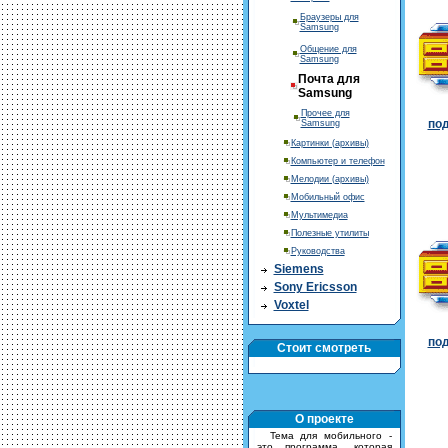
Браузеры для
Samsung
Общение для
Samsung
Почта для
Samsung
Прочее для
под
Samsung
Картинки (архивы)
Компьютер и телефон
Мелодии (архивы)
Мобильный офис
Мультимедиа
Полезные утилиты
Руководства
Siemens
Sony Ericsson
Voxtel
под
Стоит смотреть
О проекте
Тема для мобильного -
это программа, которая