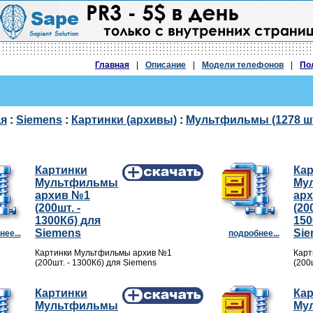
Главная
|
Описание
|
Модели телефонов
|
По
ая
:
Siemens
:
Картинки (архивы)
:
Мультфильмы (1278 шт
Картинки
Ка
Мультфильмы
Му
архив №1
ар
(200шт. -
(20
1300Кб) для
150
Siemens
Si
ее...
подробнее...
Картинки Мультфильмы архив №1
Карт
(200шт. - 1300Кб) для Siemens
(200
Картинки
Ка
Мультфильмы
Му