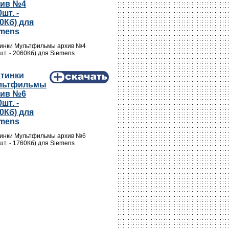
хив №4
0шт. -
0Кб) для
emens
инки Мультфильмы архив №4
шт. - 2060Кб) для Siemens
ртинки
льтфильмы
хив №6
0шт. -
0Кб) для
emens
инки Мультфильмы архив №6
шт. - 1760Кб) для Siemens