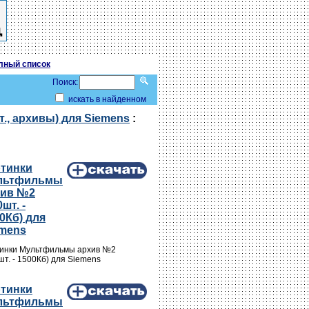
лный список
Поиск:
искать в найденном
., архивы) для Siemens
:
ртинки
льтфильмы
хив №2
0шт. -
0Кб) для
emens
инки Мультфильмы архив №2
шт. - 1500Кб) для Siemens
ртинки
льтфильмы