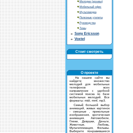
Мелодии (архивы)
Мобильный офис
Мультимедиа
Полезные утилиты
Руководства
Темы
Sony Ericsson
Voxtel
Стоит смотреть
О проекте
На нашем сайте вы
найдете множество
мелодий для мобильных
телефонов всех
направление с удобной
системой поиска по базе
мобильных мелодий. Все
форматы: midi, mmf, mp3.
Самый большой выбор
анимаций, живых картинок
- смешные , прикольные
изображения, эротическая
анимация. Автомобили,
Глюки, Девушки, Деньги,
Животные, Любовь,
Мультипликация, Фильмы.
Выберите понравившиеся