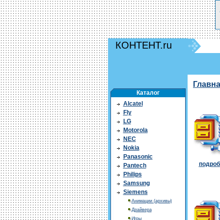
КОНТЕНТ.ru
Главн
Каталог
Alcatel
Fly
LG
Motorola
NEC
Nokia
Panasonic
подробн
Pantech
Philips
Samsung
Siemens
Анимации (архивы)
Драйвера
Игры