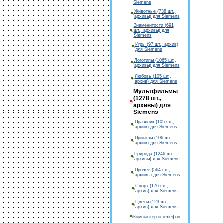
Siemens
Животные (738 шт.,
архивы) для Siemens
Знаменитости (691
шт., архивы) для
Siemens
Игры (97 шт., архив)
для Siemens
Логотипы (1065 шт.,
архивы) для Siemens
Любовь (105 шт.,
архив) для Siemens
Мультфильмы
(1278 шт.,
архивы) для
Siemens
Праздник (105 шт.,
архив) для Siemens
Приколы (106 шт.,
архив) для Siemens
Природа (1246 шт.,
архивы) для Siemens
Прочее (564 шт.,
архивы) для Siemens
Спорт (176 шт.,
архив) для Siemens
Цветы (123 шт.,
архив) для Siemens
Компьютер и телефон