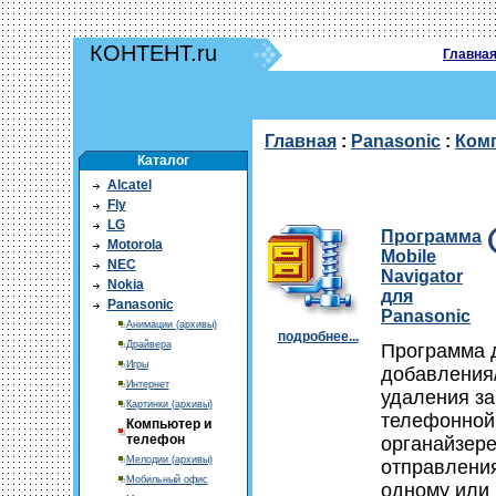
КОНТЕНТ.ru
Главна
Главная
:
Panasonic
:
Ком
Каталог
Alcatel
Fly
LG
Программа
Motorola
Mobile
NEC
Navigator
Nokia
для
Panasonic
Panasonic
Анимации (архивы)
подробнее...
Драйвера
Программа 
Игры
добавления
Интернет
удаления за
Картинки (архивы)
телефонной 
Компьютер и
телефон
органайзере
Мелодии (архивы)
отправлени
Мобильный офис
одному или