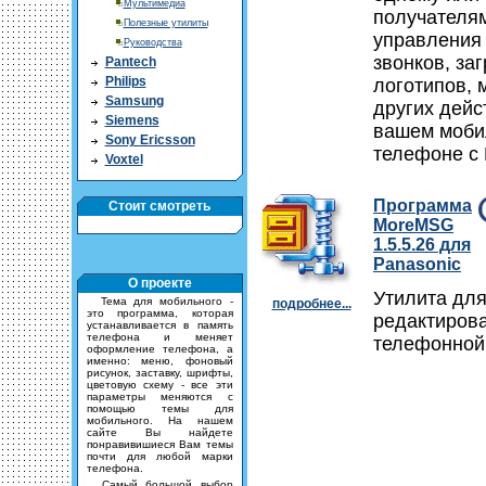
Мультимедиа
получателя
Полезные утилиты
управления
Руководства
звонков, заг
Pantech
Philips
логотипов, 
Samsung
других дейс
Siemens
вашем моби
Sony Ericsson
телефоне с 
Voxtel
Программа
Стоит смотреть
MoreMSG
1.5.5.26 для
Panasonic
О проекте
Утилита дл
Тема для мобильного -
подробнее...
это программа, которая
редактиров
устанавливается в память
телефона и меняет
телефонной 
оформление телефона, а
именно: меню, фоновый
рисунок, заставку, шрифты,
цветовую схему - все эти
параметры меняются с
помощью темы для
мобильного. На нашем
сайте Вы найдете
понравивишиеся Вам темы
почти для любой марки
телефона.
Самый большой выбор