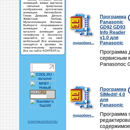
анимаций, живых картинок
- смешные , прикольные
изображения, эротическая
анимация. Автомобили,
Глюки, Девушки, Деньги,
Программа
Животные, Любовь,
Panasonic
Мультипликация, Фильмы.
Выберите понравившиеся
GD92 GD93
анимации в нашем
каталоге анимации для
Info Reader
телефонов и бесплатно
v1.0 для
закачайте их на свой
мобильный! Все анимации
Panasonic
подробнее...
находятся в архивах по
тематическому признаку.
Все на сайте KOHTEHT.ru
Программа 
сервисным 
Panasonoc 
Программа
SIMedit! 4.0
для
Panasonic
Программа 
подробнее...
редактиров
KOHT@KOHTEHT.RU
содержимое