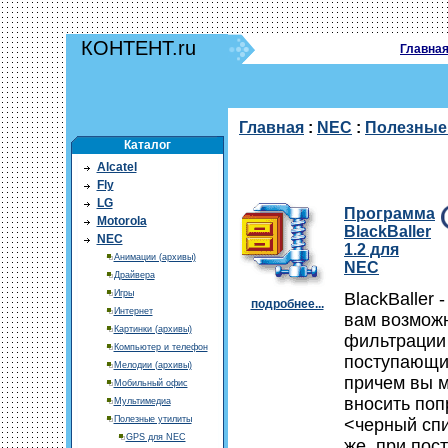
КОНТЕНТ.ru
Главна
Главная
:
NEC
:
Полезные
Каталог
Alcatel
Fly
LG
Программа
Motorola
BlackBaller
NEC
1.2 для
Анимации (архивы)
NEC
Драйвера
Игры
BlackBaller 
подробнее...
Интернет
вам возмож
Картинки (архивы)
фильтрации
Компьютер и телефон
поступающ
Мелодии (архивы)
причем вы 
Мобильный офис
вносить поп
Мультимедиа
Полезные утилиты
<черный спи
GPS для NEC
же, при пос