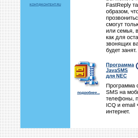
FastReply т
KOHT@KOHTEHT.RU
образом, чт
прозвонитьс
смогут толь
или семья, 
как для ост
звонящих в
будет занят.
Программа
JavaSMS
для NEC
Программа 
SMS на моб
подробнее...
телефоны, 
ICQ и email 
интернет.