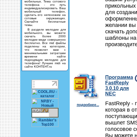
мобильных. Тема сотового
прикольных
телефона - это путь
индивидуализировать Ваш
для создани
мобильный телефон,
сделать его непохожим на
оформленн
сотовые окружающих.
Скачайте бесплатные
желании вы
темы.
В разделе мелодии для
скачать до
мобильного, вы можете
скачать более 2000
шаблоны на
мелодии миди совершенно
бесплатно. Все mid файлы
производите
поделены на категории,
что позволит вам с
минимальными затратами
времени найти
подходящую мелодию для
телефона! Лучшие midi на
сайте KOHTEHT.ru
Программа
FastReply
3.0.10 для
NEC
FastReply -
подробнее...
которая в от
поступающи
вышлет SMS
голосовое 
Вы можете 