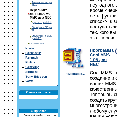
Безопасность для
неугодного 
NEC
Кроме <черн
Пересылка
данных, СМС,
есть функц
ММС для NEC
список>: к в
Прочее для NEC
поступать з
Телефон и ПК для
NEC
тех, кого вы
Эмуляторы и SDK
этот перече
для NEC
Руководства
Nokia
Программа
Panasonic
Cool MMS
Pantech
1.05 для
Philips
NEC
Samsung
Siemens
Cool MMS - 
подробнее...
Sony Ericsson
создание и 
Voxtel
ваших MMS 
качественны
Стоит смотреть
Теперь вы 
создать кру
многостран
любому случ
О проекте
Большой выбор тем для
вашим услу