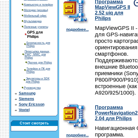
Программа
Компьютер и телефон
MapViewGPS II
Мелодии (архивы)
2.52 uiq для
Мобильный офис
Philips
Мультимедиа
MapViewGPS II 
Полезные утилиты
подробнее...
GPS для
для GPS-навига
Philips
просто картогра
Безопасность для
Philips
ориентирования
Пересылка данных,
смартфонов.
СМС, ММС для
Philips
Поддерживаются
Прочее для Philips
внешние Bluetoo
Телефон и ПК для
Philips
приемники (Sony
P800/P900/P910)
Эмуляторы и SDK
для Philips
встроенные (как 
Руководства
A920/925/1000).
Samsung
Siemens
Sony Ericsson
Программа
Voxtel
PowerNavigation2
2.04 для Philips
Стоит смотреть
Навигационная 
программа.
подробнее...