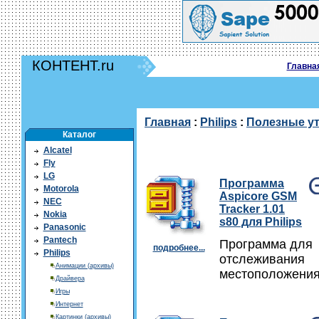
КОНТЕНТ.ru
Главна
Главная
:
Philips
:
Полезные у
Каталог
Alcatel
Fly
LG
Программа
Motorola
Aspicore GSM
NEC
Tracker 1.01
Nokia
s80 для Philips
Panasonic
Pantech
Программа для
подробнее...
Philips
отслеживания
Анимации (архивы)
местоположения
Драйвера
Игры
Интернет
Картинки (архивы)