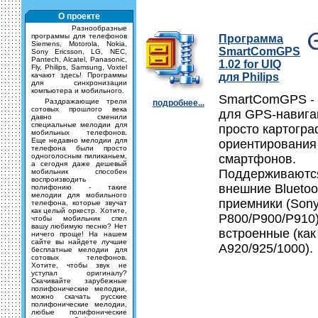
О проекте
Разнообразные
программы для телефонов
Программа
Siemens, Motorola, Nokia,
SmartComGPS
Sony Ericsson, LG, NEC,
Pantech, Alcatel, Panasonic,
1.02 for UIQ
Fly, Philips, Samsung, Voxtel
качают здесь! Программы
для Philips
для синхронизации
компьютера и мобильного.
SmartComGPS -
Раздражающие трели
подробнее...
сотовых прошлого века
для GPS-навига
давно сменили
специальные мелодии для
просто картогра
мобильных телефонов.
Еще недавно мелодии для
ориентирования
телефона были просто
одноголосным пиликаньем,
смартфонов.
а сегодня даже дешевый
Поддерживаются
мобильник способен
воспроизводить
внешние Bluetoo
полифонию - такие
мелодии для мобильного
приемники (Sony
телефона, которые звучат
как целый оркестр. Хотите,
P800/P900/P910)
чтобы мобильник спел
вашу любимую песню? Нет
встроенные (как 
ничего проще! На нашем
сайте вы найдете лучшие
A920/925/1000).
бесплатные мелодии для
сотовых телефонов.
Хотите, чтобы звук не
уступал оригиналу?
Скачивайте зарубежные
полифонические мелодии,
можно скачать русские
полифонические мелодии,
любые полифонические