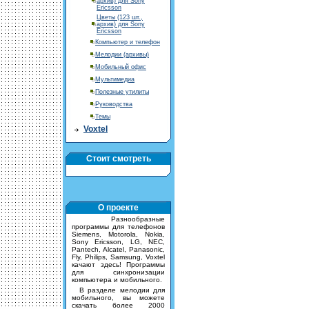
архив) для Sony
Ericsson
Цветы (123 шт.,
архив) для Sony
Ericsson
Компьютер и телефон
Мелодии (архивы)
Мобильный офис
Мультимедиа
Полезные утилиты
Руководства
Темы
Voxtel
Стоит смотреть
О проекте
Разнообразные
программы для телефонов
Siemens, Motorola, Nokia,
Sony Ericsson, LG, NEC,
Pantech, Alcatel, Panasonic,
Fly, Philips, Samsung, Voxtel
качают здесь! Программы
для синхронизации
компьютера и мобильного.
В разделе мелодии для
мобильного, вы можете
скачать более 2000