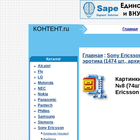
КОНТЕНТ.ru
Главная
Главная
:
Sony Ericsso
Каталог
эротика (1474 шт., арх
Alcatel
Fly
LG
Картинки
Motorola
№8 (74шт
NEC
Ericsson
Nokia
Panasonic
Pantech
Philips
Samsung
Siemens
Sony Ericsson
Анимации (архивы)
Драйвера