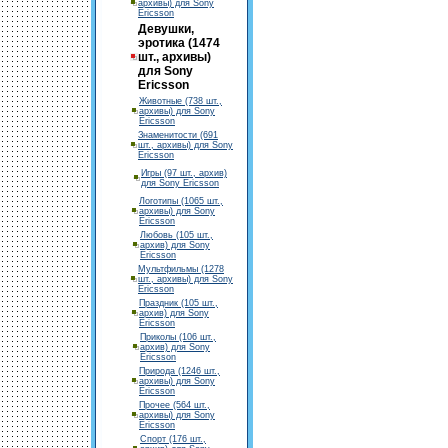
архивы) для Sony
Ericsson
Девушки,
эротика (1474
шт., архивы)
для Sony
Ericsson
Животные (738 шт.,
архивы) для Sony
Ericsson
Знаменитости (691
шт., архивы) для Sony
Ericsson
Игры (97 шт., архив)
для Sony Ericsson
Логотипы (1065 шт.,
архивы) для Sony
Ericsson
Любовь (105 шт.,
архив) для Sony
Ericsson
Мультфильмы (1278
шт., архивы) для Sony
Ericsson
Праздник (105 шт.,
архив) для Sony
Ericsson
Приколы (106 шт.,
архив) для Sony
Ericsson
Природа (1246 шт.,
архивы) для Sony
Ericsson
Прочее (564 шт.,
архивы) для Sony
Ericsson
Спорт (176 шт.,