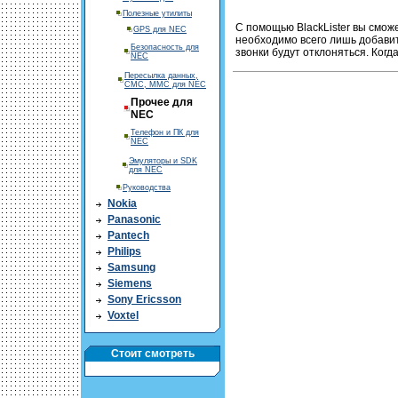
Полезные утилиты
С помощью BlackLister вы смож
GPS для NEC
необходимо всего лишь добавит
Безопасность для
звонки будут отклоняться. Когд
NEC
Пересылка данных,
СМС, ММС для NEC
Прочее для
NEC
Телефон и ПК для
NEC
Эмуляторы и SDK
для NEC
Руководства
Nokia
Panasonic
Pantech
Philips
Samsung
Siemens
Sony Ericsson
Voxtel
Стоит смотреть