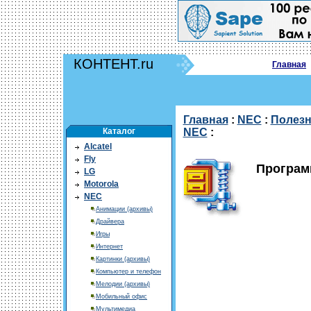
КОНТЕНТ.ru
Главная
Главная
:
NEC
:
Полезн
Каталог
NEC
:
Alcatel
Fly
Программ
LG
Motorola
NEC
Анимации (архивы)
Драйвера
Игры
Интернет
Картинки (архивы)
Компьютер и телефон
Мелодии (архивы)
Мобильный офис
Мультимедиа