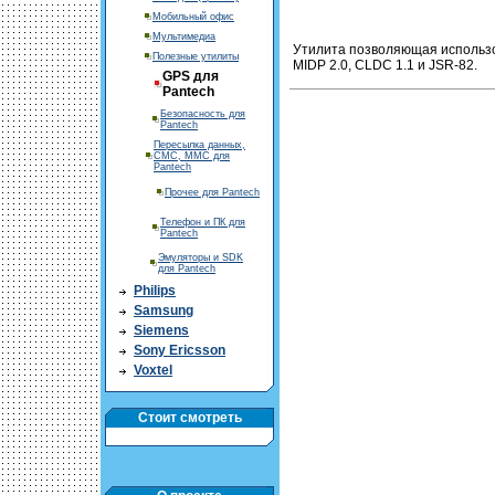
Мобильный офис
Мультимедиа
Утилита позволяющая использо
Полезные утилиты
MIDP 2.0, CLDC 1.1 и JSR-82.
GPS для
Pantech
Безопасность для
Pantech
Пересылка данных,
СМС, ММС для
Pantech
Прочее для Pantech
Телефон и ПК для
Pantech
Эмуляторы и SDK
для Pantech
Philips
Samsung
Siemens
Sony Ericsson
Voxtel
Стоит смотреть