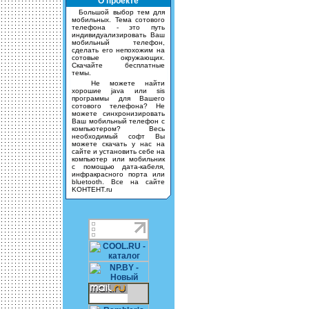
О проекте
Большой выбор тем для
мобильных. Тема сотового
телефона - это путь
индивидуализировать Ваш
мобильный телефон,
сделать его непохожим на
сотовые окружающих.
Скачайте бесплатные
темы.
Не можете найти
хорошие java или sis
программы для Вашего
сотового телефона? Не
можете синхронизировать
Ваш мобильный телефон с
компьютером? Весь
необходимый софт Вы
можете скачать у нас на
сайте и установить себе на
компьютер или мобильник
с помощью дата-кабеля,
инфракрасного порта или
bluetooth. Все на сайте
KOHTEHT.ru