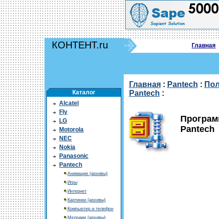
КОНТЕНТ.ru
Главная
Главная
:
Pantech
:
Пол
Каталог
Pantech
:
Alcatel
Fly
Программ
LG
Pantech
Motorola
NEC
Nokia
Panasonic
Pantech
Анимации (архивы)
Игры
Интернет
Картинки (архивы)
Компьютер и телефон
Мелодии (архивы)