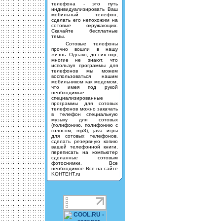
телефона - это путь
индивидуализировать Ваш
мобильный телефон,
сделать его непохожим на
сотовые окружающих.
Скачайте бесплатные
темы.
Сотовые телефоны
прочно вошли в нашу
жизнь. Однако, до сих пор,
многие не знают, что
используя программы для
телефонов мы можем
воспользоваться нашим
мобильником как модемом,
что имея под рукой
необходимые
специализированные
программы для сотовых
телефонов можно закачать
в телефон специальную
музыку для сотовых
(полифонию, полифонию с
голосом, mp3), java игры
для сотовых телефонов,
сделать резервную копию
вашей телефонной книги,
переписать на компьютер
сделанные сотовым
фотоснимки. Все
необходимое Все на сайте
KOHTEHT.ru