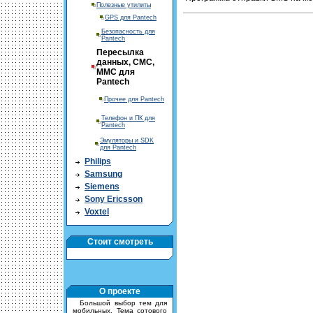
Полезные утилиты
GPS для Pantech
Безопасность для
Pantech
Пересылка
данных, СМС,
ММС для
Pantech
Прочее для Pantech
Телефон и ПК для
Pantech
Эмуляторы и SDK
для Pantech
Philips
Samsung
Siemens
Sony Ericsson
Voxtel
Стоит смотреть
О проекте
Большой выбор тем для
мобильных. Тема сотового