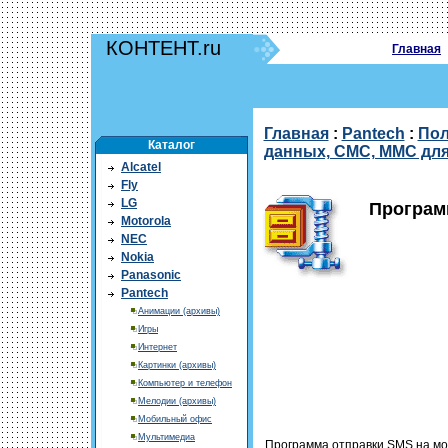
КОНТЕНТ.ru
Главная
Главная
:
Pantech
:
Пол
Каталог
данных, СМС, ММС для
Alcatel
Fly
LG
Програм
Motorola
NEC
Nokia
Panasonic
Pantech
Анимации (архивы)
Игры
Интернет
Картинки (архивы)
Компьютер и телефон
Мелодии (архивы)
Мобильный офис
Мультимедиа
Программа отправки SMS на мо