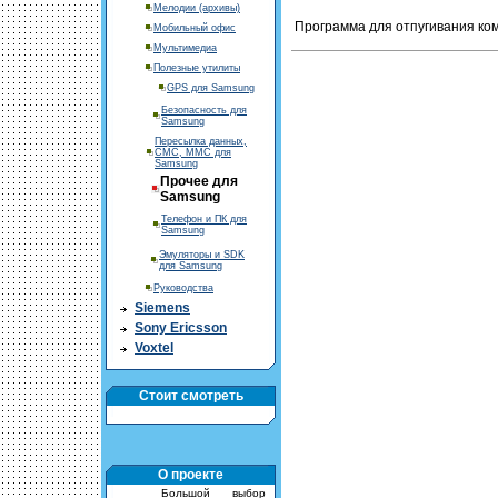
Мелодии (архивы)
Программа для отпугивания ком
Мобильный офис
Мультимедиа
Полезные утилиты
GPS для Samsung
Безопасность для
Samsung
Пересылка данных,
СМС, ММС для
Samsung
Прочее для
Samsung
Телефон и ПК для
Samsung
Эмуляторы и SDK
для Samsung
Руководства
Siemens
Sony Ericsson
Voxtel
Стоит смотреть
О проекте
Большой выбор