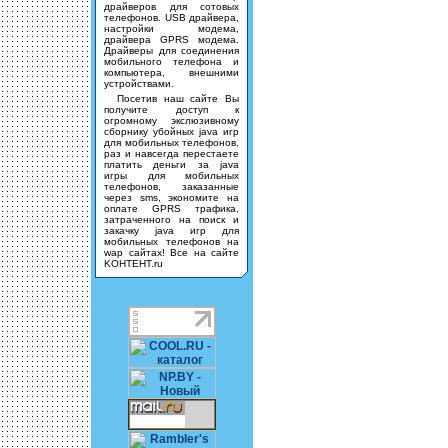
драйверов для сотовых
телефонов. USB драйвера,
настройки модема,
драйвера GPRS модема.
Драйверы для соединения
мобильного телефона и
компьютера, внешними
устройствами.
Посетив наш сайте Вы
получите доступ к
огромному экслюзивному
сборнику убойных java игр
для мобильных телефонов,
раз и навсегда перестаете
платить деньги за java
игры для мобильных
телефонов, заказанные
через sms, экономите на
оплате GPRS трафика,
затраченного на поиск и
закачку java игр для
мобильных телефонов на
wap сайтах! Все на сайте
KOHTEHT.ru