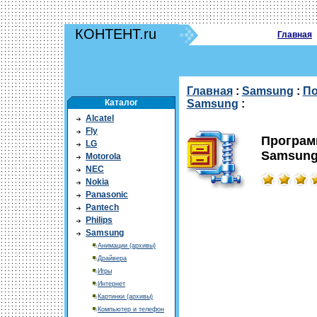
КОНТЕНТ.ru
Главная
Главная
:
Samsung
:
По
Каталог
Samsung
:
Alcatel
Fly
Программ
LG
Samsun
Motorola
NEC
Nokia
Panasonic
Pantech
Philips
Samsung
Анимации (архивы)
Драйвера
Игры
Интернет
Картинки (архивы)
Компьютер и телефон