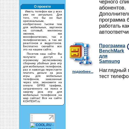
черного спи
О проекте
абонентов.
Иметь телефон как у всех
Дополнител
уже не актуально. Для
того, что бы он был
программа 
оригинальным,
изобретенно тысячи тем
работать ка
для мобильных, картинок
на сотовый, миллионы
автоответчи
звонков, как
монофонических, так и
полифонических, а так же
реалтонов и видеотонов.
Программа
Бесплатно скачайте все
это на нашем сайте.
BenchMark
Посетив наш сайте Вы
для
получите доступ к
огромному экслюзивному
Samsung
сборнику убойных java игр
для мобильных телефонов,
Наглядный 
раз и навсегда перестаете
подробнее...
платить деньги за java
тест телефо
игры для мобильных
телефонов, заказанные
через sms, экономите на
оплате GPRS трафика,
затраченного на поиск и
закачку java игр для
мобильных телефонов на
wap сайтах! Все на сайте
KOHTEHT.ru