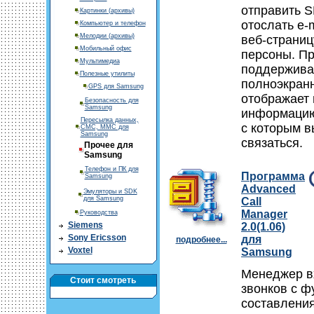
отправить 
Картинки (архивы)
отослать e-m
Компьютер и телефон
Мелодии (архивы)
веб-страниц
Мобильный офис
персоны. П
Мультимедиа
поддержива
Полезные утилиты
полноэкран
GPS для Samsung
отображает
Безопасность для
Samsung
информацию
Пересылка данных,
с которым в
СМС, ММС для
Samsung
связаться.
Прочее для
Samsung
Телефон и ПК для
Программа
Samsung
Advanced
Эмуляторы и SDK
для Samsung
Call
Manager
Руководства
Siemens
2.0(1.06)
Sony Ericsson
для
подробнее...
Voxtel
Samsung
Менеджер 
Стоит смотреть
звонков с ф
составления