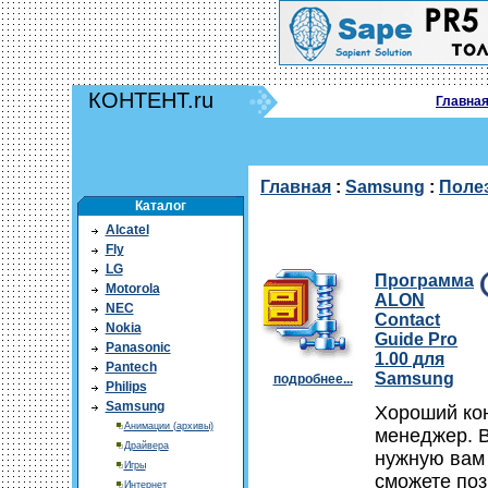
КОНТЕНТ.ru
Главна
Главная
:
Samsung
:
Поле
Каталог
Alcatel
Fly
LG
Программа
Motorola
ALON
NEC
Contact
Nokia
Guide Pro
Panasonic
1.00 для
Pantech
Samsung
подробнее...
Philips
Samsung
Хороший кон
Анимации (архивы)
менеджер. 
Драйвера
нужную вам 
Игры
сможете поз
Интернет