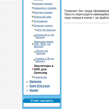
Картинки (архивы)
Компьютер и телефон
Помогает без труда сформирова
Мелодии (архивы)
Просто перетащите имеющийся у
Мобильный офис
пару секунд в папке с .jar фай
Мультимедиа
Полезные утилиты
GPS для Samsung
Безопасность для
Samsung
Пересылка данных,
СМС, ММС для
Samsung
Прочее для
Samsung
Телефон и ПК для
Samsung
Эмуляторы и
SDK для
Samsung
Руководства
Siemens
Sony Ericsson
Voxtel
Стоит смотреть