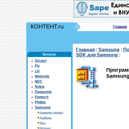
КОНТЕНТ.ru
Главная
Главная
:
Samsung
:
По
Каталог
SDK для Samsung
:
Alcatel
Fly
Програм
LG
Samsun
Motorola
NEC
Nokia
Panasonic
Pantech
Philips
Samsung
Анимации (архивы)
Драйвера
Игры
Интернет