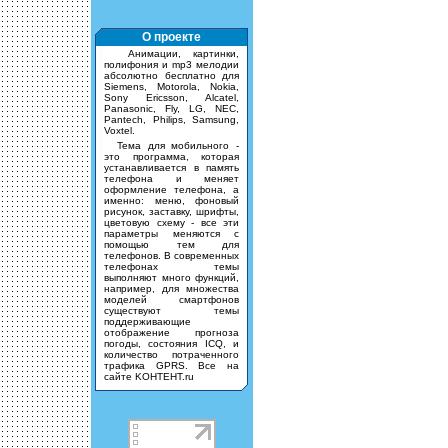
О проекте
Анимации, картинки,
полифония и mp3 мелодии
абсолютно бесплатно для
Siemens, Motorola, Nokia,
Sony Ericsson, Alcatel,
Panasonic, Fly, LG, NEC,
Pantech, Philips, Samsung,
Voxtel.
Тема для мобильного -
это программа, которая
устанавливается в память
телефона и меняет
оформление телефона, а
именно: меню, фоновый
рисунок, заставку, шрифты,
цветовую схему - все эти
параметры меняются с
помощью тем для
телефонов. В современных
телефонах темы
выполняют много функций,
например, для множества
моделей смартфонов
существуют темы
поддерживающие
отображение прогноза
погоды, состояния ICQ, и
количество потраченного
трафика GPRS. Все на
сайте KOHTEHT.ru