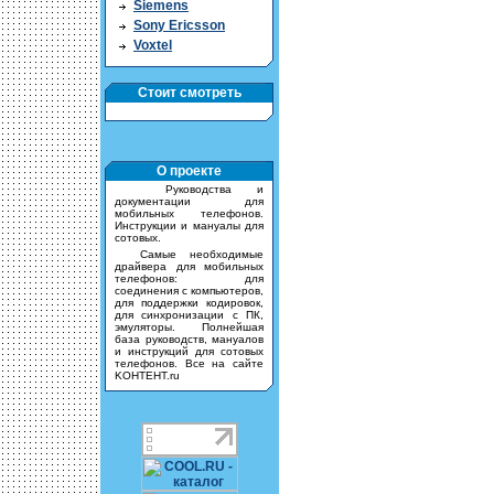
Siemens
Sony Ericsson
Voxtel
Стоит смотреть
О проекте
Руководства и
документации для
мобильных телефонов.
Инструкции и мануалы для
сотовых.
Самые необходимые
драйвера для мобильных
телефонов: для
соединения с компьютеров,
для поддержки кодировок,
для синхронизации с ПК,
эмуляторы. Полнейшая
база руководств, мануалов
и инструкций для сотовых
телефонов. Все на сайте
KOHTEHT.ru