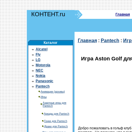
КОНТЕНТ.ru
Главная
Главная
:
Pantech
:
Иг
Каталог
Alcatel
Fly
Игра Aston Golf дл
LG
Motorola
NEC
Nokia
Panasonic
Pantech
Анимации (архивы)
Игры
Азартные игры для
Pantech
Аркады для Pantech
Гонки для Pantech
Драки для Pantech
Добро пожаловать в гольф клуб