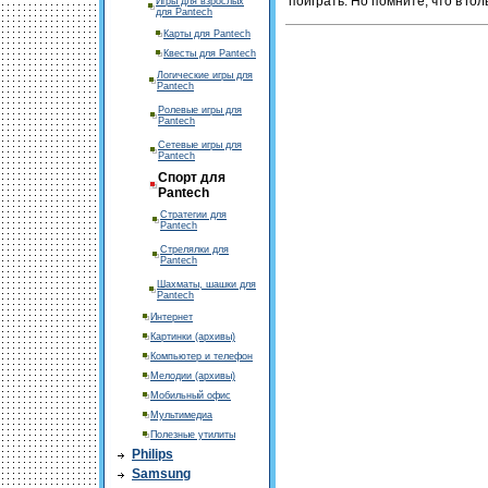
поиграть. Но помните, что в го
Игры для взрослых
для Pantech
Карты для Pantech
Квесты для Pantech
Логические игры для
Pantech
Ролевые игры для
Pantech
Сетевые игры для
Pantech
Спорт для
Pantech
Стратегии для
Pantech
Стрелялки для
Pantech
Шахматы, шашки для
Pantech
Интернет
Картинки (архивы)
Компьютер и телефон
Мелодии (архивы)
Мобильный офис
Мультимедиа
Полезные утилиты
Philips
Samsung