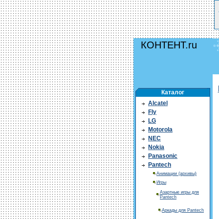
КОНТЕНТ.ru
Каталог
Alcatel
Fly
LG
Motorola
NEC
Nokia
Panasonic
Pantech
Анимации (архивы)
Игры
Азартные игры для
Pantech
Аркады для Pantech