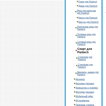
Гонки для Pantech
Драки для Pantech
Игры для взрослых
для Pantech
Карты для Pantech
Квесты для Pantech
Логические игры для
Pantech
Ролевые игры для
Pantech
Сетевые игры для
Pantech
Спорт для
Pantech
Стратегии для
Pantech
Стрелялки для
Pantech
Шахматы, шашки для
Pantech
Интернет
Картинки (архивы)
Компьютер и телефон
Мелодии (архивы)
Мобильный офис
Мультимедиа
Полезные утилиты