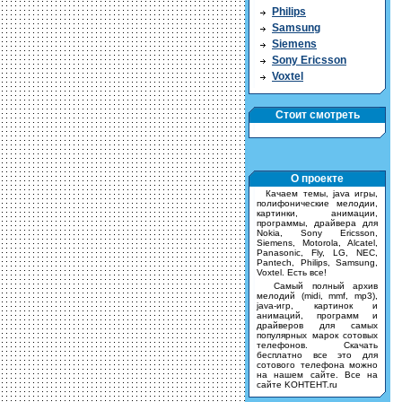
Philips
Samsung
Siemens
Sony Ericsson
Voxtel
Стоит смотреть
О проекте
Качаем темы, java игры,
полифонические мелодии,
картинки, анимации,
программы, драйвера для
Nokia, Sony Ericsson,
Siemens, Motorola, Alcatel,
Panasonic, Fly, LG, NEC,
Pantech, Philips, Samsung,
Voxtel. Есть все!
Самый полный архив
мелодий (midi, mmf, mp3),
java-игр, картинок и
анимаций, программ и
драйверов для самых
популярных марок сотовых
телефонов. Скачать
бесплатно все это для
сотового телефона можно
на нашем сайте. Все на
сайте KOHTEHT.ru