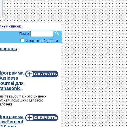
лный список
Поиск:
искать в найденном
nasonic
:
Программа
Business
Journal для
Panasonic
usiness Journal - это бизнес-
урнал, помощник делового
еловека.
Программа
LawPercent
2.0 для