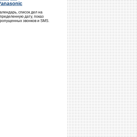
Panasonic
алендарь, список дел на
пределенную дату, показ
ропущенных звонков и SMS.