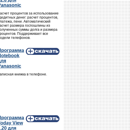
Panasonic
асчет процентов за использование
дедитных денег: расчет процентов,
латежа, пени. Автоматический
асчет размера госпошлины из
олученных суммы долга и размера
роцентов. Поддерживает все
одели телефонов.
Программа
Notebook
для
Panasonic
аписная книжка в телефоне.
Программа
Today View
.20 для