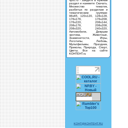
просто - зайдите в нужный
раздел и нажмите Скачать.
Множество тематик,
разбитых по разделам и
тематическим группам:
96х65, 120х120, 128х128,
176х176, 176х208,
176х220, 208х144,
208х176, 208х208,
208х320, 240х320,
Автомобили, Девушки
эротика, Животные,
Знаменитости, Игры,
Логотипы, Любовь,
Мультфильмы, Праздник,
Приколы, Природа, Спорт,
Цветы. Все на сайте
KOHTEHT.ru
KOHT@KOHTEHT.RU