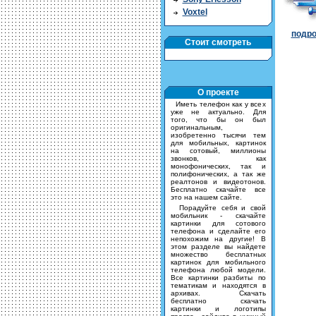
Voxtel
подро
Стоит смотреть
О проекте
Иметь телефон как у всех
уже не актуально. Для
того, что бы он был
оригинальным,
изобретенно тысячи тем
для мобильных, картинок
на сотовый, миллионы
звонков, как
монофонических, так и
полифонических, а так же
реалтонов и видеотонов.
Бесплатно скачайте все
это на нашем сайте.
Порадуйте себя и свой
мобильник - скачайте
картинки для сотового
телефона и сделайте его
непохожим на другие! В
этом разделе вы найдете
множество бесплатных
картинок для мобильного
телефона любой модели.
Все картинки разбиты по
тематикам и находятся в
архивах. Скачать
бесплатно скачать
картинки и логотипы