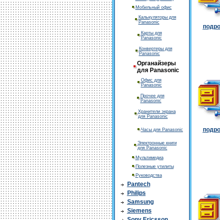
Мобильный офис
Калькуляторы для
Panasonic
подро
Карты для
Panasonic
Конвертеры для
Panasonic
Органайзеры
для Panasonic
Офис для
Panasonic
Прочее для
Panasonic
Хранители экрана
для Panasonic
подро
Часы для Panasonic
Электронные книги
для Panasonic
Мультимедиа
Полезные утилиты
Руководства
Pantech
Philips
Samsung
Siemens
Sony Ericsson