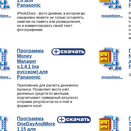
Panasonic
iPhotoDiary - фото дневник, в котором вы
Р
бнее...
подробнее...
ежедневно можете не только оставлять
к
заметки на память или размышления,
п
но и комментировать своей текст
р
фотографиями.
п
п
м
Программа
Money
Manager
v.1.4.1 (на
русском) для
З
Panasonic
бнее...
подробнее...
Приложение для расчета денежного
баланса. Позволяет вести учёт
денежных средств по месяцам,
подсчитывает суммарный результат,
отправка результатов на e-mail в
формате excel.
Программа
OneDayAndMore
1.15 для
1