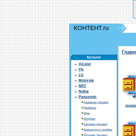
КОНТЕНТ.ru
Главн
Каталог
Alcatel
Fly
LG
Motorola
NEC
Nokia
Panasonic
Анимации (архивы)
подро
Драйвера
Игры
Интернет
Картинки (архивы)
Компьютер и телефон
Мелодии (архивы)