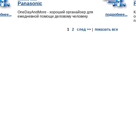
Panasonic
OneDayAndMore - хороший органайзер для
К
бнее...
подробнее...
ежедневной помощи деловому человеку.
о
п
1
2
след >>
|
показать все