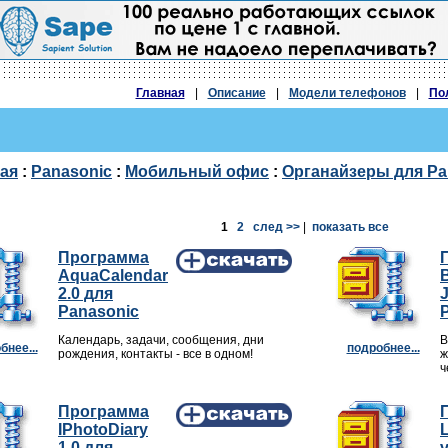
Главная
|
Описание
|
Модели телефонов
|
По
ая
:
Panasonic
:
Мобильный офис
:
Органайзеры для Pa
1
2
след >>
|
показать все
Программа
AquaCalendar
2.0 для
Panasonic
Календарь, задачи, сообщения, дни
B
бнее...
подробнее...
рождения, контакты - все в одном!
ж
ч
Программа
IPhotoDiary
1.0 для
v