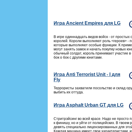
Игра Ancient Empires для LG
В игре одиннадцать видов войск - от простых 
королей. Короли выполняют роль <героев> - 
которые выполняют особые функции. К пример
могут занять замок и начать покупку новых юни
обычный солдат, король принимает участие в
бок о бок с другими юнитами.
Игра Anti Terrorist Unit - I для
Fly
Террористы захватили посольство и склад ор
выбить их оттуда.
Игра Asphalt Urban GT для LG
Стритрэйсинг во всей красе. Надо не просто
к финишу, но и уйти от полицейских. В твоем 
девять специально лицензированных для это
Каждая машина имеет свои характеристики, и 