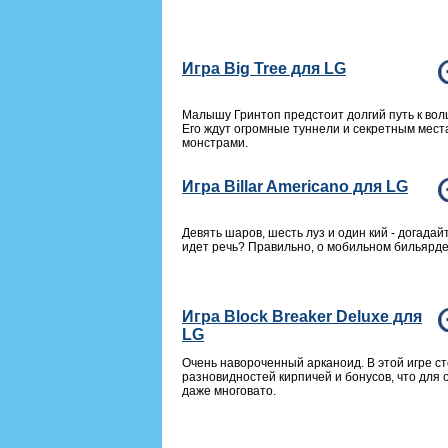
Игра Big Tree для LG
Малышу Гринтоп предстоит долгий путь к вол
Его ждут огромные туннели и секретным мест
монстрами.
Игра Billar Americano для LG
Девять шаров, шесть луз и один кий - догадайт
идет речь? Правильно, о мобильном бильярде
Игра Block Breaker Deluxe для
LG
Очень навороченный арканоид. В этой игре ст
разновидностей кирпичей и бонусов, что для 
даже многовато.