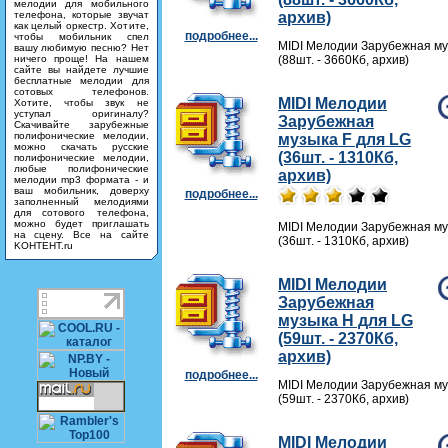
мелодии для мобильного
телефона, которые звучат
архив)
как целый оркестр. Хотите,
подробнее...
чтобы мобильник спел
MIDI Мелодии Зарубежная му
вашу любимую песню? Нет
ничего проще! На нашем
(88шт. - 3660Кб, архив)
сайте вы найдете лучшие
бесплатные мелодии для
сотовых телефонов.
MIDI Мелодии
Хотите, чтобы звук не
уступал оригиналу?
Зарубежная
Скачивайте зарубежные
полифонические мелодии,
музыка F для LG
можно скачать русские
(36шт. - 1310Кб,
полифонические мелодии,
любые полифонические
архив)
мелодии mp3 формата - и
ваш мобильник, доверху
подробнее...
заполненный мелодиями
для сотового телефона,
можно будет приглашать
MIDI Мелодии Зарубежная му
на сцену. Все на сайте
(36шт. - 1310Кб, архив)
KOHTEHT.ru
MIDI Мелодии
Зарубежная
музыка H для LG
(59шт. - 2370Кб,
архив)
подробнее...
MIDI Мелодии Зарубежная му
(59шт. - 2370Кб, архив)
MIDI Мелодии