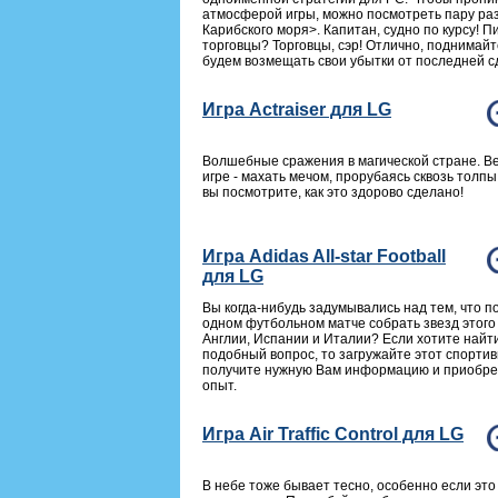
атмосферой игры, можно посмотреть пару ра
Карибского моря>. Капитан, судно по курсу! 
торговцы? Торговцы, сэр! Отлично, поднимайт
будем возмещать свои убытки от последней с
Игра Actraiser для LG
Волшебные сражения в магической стране. Ве
игре - махать мечом, прорубаясь сквозь толпы
вы посмотрите, как это здорово сделано!
Игра Adidas All-star Football
для LG
Вы когда-нибудь задумывались над тем, что по
одном футбольном матче собрать звезд этого
Англии, Испании и Италии? Если хотите найти
подобный вопрос, то загружайте этот спорти
получите нужную Вам информацию и приобре
опыт.
Игра Air Traffic Control для LG
В небе тоже бывает тесно, особенно если это