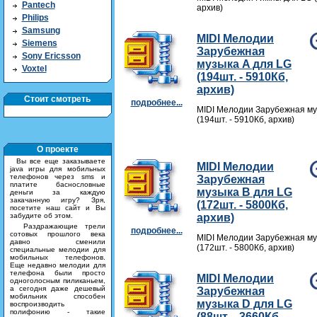
Pantech
архив)
Philips
Samsung
MIDI Мелодии
Siemens
Зарубежная
Sony Ericsson
музыка A для LG
Voxtel
(194шт. - 5910Кб,
архив)
Стоит смотреть
подробнее...
MIDI Мелодии Зарубежная му
(194шт. - 5910Кб, архив)
О проекте
Вы все еще заказываете
MIDI Мелодии
java игры для мобильных
телефонов через sms и
Зарубежная
платите баснословные
музыка B для LG
деньги за каждую
закачанную игру? Зря,
(172шт. - 5800Кб,
посетите наш сайт и Вы
забудите об этом.
архив)
Раздражающие трели
подробнее...
сотовых прошлого века
MIDI Мелодии Зарубежная му
давно сменили
(172шт. - 5800Кб, архив)
специальные мелодии для
мобильных телефонов.
Еще недавно мелодии для
телефона были просто
MIDI Мелодии
одноголосным пиликаньем,
а сегодня даже дешевый
Зарубежная
мобильник способен
музыка D для LG
воспроизводить
полифонию - такие
(88шт. - 3660Кб,