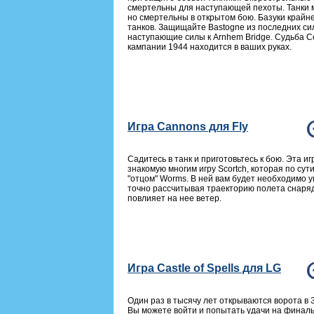
смертельны для наступающей пехоты. Танки
но смертельны в открытом бою. Базуки крайн
танков. Защищайте Bastogne из последних си
наступающие силы к Arnhem Bridge. Судьба 
кампании 1944 находится в ваших руках.
Игра Cannons для Fly
Садитесь в танк и приготовьтесь к бою. Эта и
знакомую многим игру Scortch, которая по су
"отцом" Worms. В ней вам будет необходимо у
точно рассчитывая траекторию полета снаряда
повлияет на нее ветер.
Игра Castle of Spells для LG
Один раз в тысячу лет открываются ворота в 
Вы можете войти и попытать удачи на финал