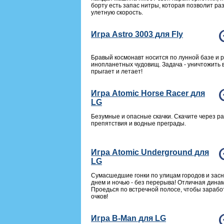
борту есть запас нитры, которая позволит ра
улетную скорость.
Игра Astro 3003 для Fly
Бравый космонавт носится по лунной базе и 
инопланетных чудовищ. Задача - уничтожить вс
прыгает и летает!
Игра Atomic Horse Racer для
LG
Безумные и опасные скачки. Скачите через р
препятствия и водные преграды.
Игра Atomic Underground для
LG
Сумасшедшие гонки по улицам городов и засн
днем и ночью - без перерыва! Отличная дина
Проедься по встречной полосе, чтобы зараб
очков!
Игра B-Man для LG