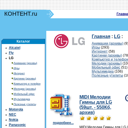
КОНТЕНТ.ru
Главн
Главная
:
LG
:
Каталог
Анимации (архивы)
(9
Игры
(293)
Alcatel
Интернет
(58)
Fly
Картинки (архивы)
(78
LG
Компьютер и телефо
Мелодии (архивы)
(10
Анимации (архивы)
Мобильный офис
(51)
Игры
Мультимедиа
(106)
Интернет
Полезные утилиты
(1
Картинки (архивы)
Компьютер и телефон
Мелодии (архивы)
Мобильный офис
MIDI Мелодии
Мультимедиа
Гимны для LG
Полезные утилиты
(59шт. - 550Кб,
Motorola
архив)
NEC
Nokia
подробнее...
Panasonic
MIDI Мелодии Гимны для LG (