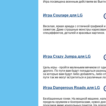
Игра посвящена военным действиям во Вьетн
Игра Courage для LG
Веселая, яркая аркада с отличной графикой 
сюжетом. Даже страшные монстры нарисован
спецэффектов, деталей и красивых картинок.
Игра Crazy Jumpa для LG
Цель игры - пройти маленьким мячиком от одн
другого. По пути вам будут попадаться разно
за которые вам будут либо добавлять, либо о
пути так же могут встретиться и различные ло
Игра Dangerous Roads для LG
Безбашенные гонки. На мощной машине, нап
предела оружием и боеприпасами, нужно дое
проезжая мимо конрольных пунктов. На дорог