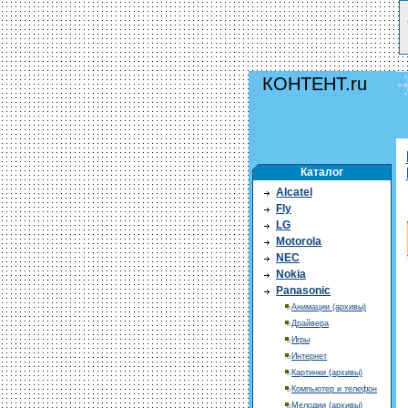
КОНТЕНТ.ru
Каталог
Alcatel
Fly
LG
Motorola
NEC
Nokia
Panasonic
Анимации (архивы)
Драйвера
Игры
Интернет
Картинки (архивы)
Компьютер и телефон
Мелодии (архивы)