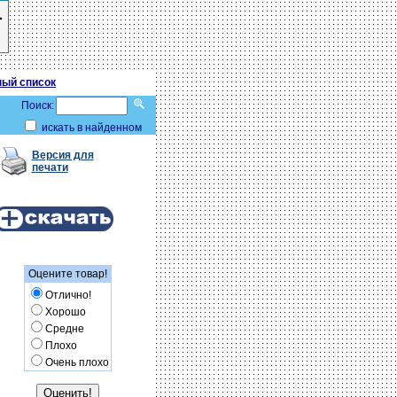
ый список
Поиск:
искать в найденном
Версия для
печати
Оцените товар!
Отлично!
Хорошо
Средне
Плохо
Очень плохо