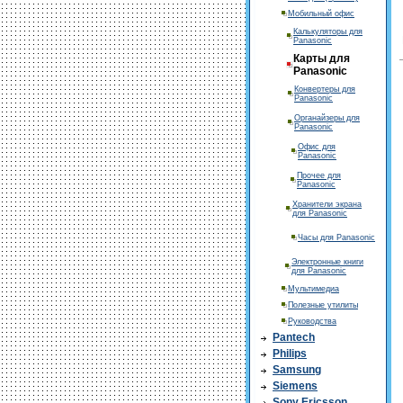
Мобильный офис
Калькуляторы для
Panasonic
Карты для
Panasonic
Конвертеры для
Panasonic
Органайзеры для
Panasonic
Офис для
Panasonic
Прочее для
Panasonic
Хранители экрана
для Panasonic
Часы для Panasonic
Электронные книги
для Panasonic
Мультимедиа
Полезные утилиты
Руководства
Pantech
Philips
Samsung
Siemens
Sony Ericsson