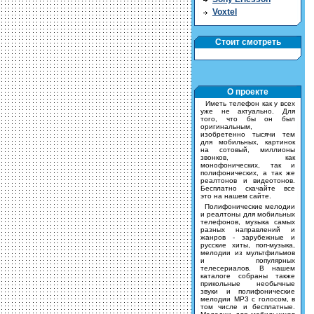
Voxtel
Стоит смотреть
О проекте
Иметь телефон как у всех
уже не актуально. Для
того, что бы он был
оригинальным,
изобретенно тысячи тем
для мобильных, картинок
на сотовый, миллионы
звонков, как
монофонических, так и
полифонических, а так же
реалтонов и видеотонов.
Бесплатно скачайте все
это на нашем сайте.
Полифонические мелодии
и реалтоны для мобильных
телефонов, музыка самых
разных направлений и
жанров - зарубежные и
русские хиты, поп-музыка,
мелодии из мультфильмов
и популярных
телесериалов. В нашем
каталоге собраны также
прикольные необычные
звуки и полифонические
мелодии MP3 с голосом, в
том числе и бесплатные.