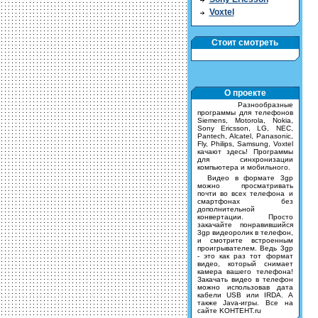
Voxtel
Стоит смотреть
О проекте
Разнообразные
программы для телефонов
Siemens, Motorola, Nokia,
Sony Ericsson, LG, NEC,
Pantech, Alcatel, Panasonic,
Fly, Philips, Samsung, Voxtel
качают здесь! Программы
для синхронизации
компьютера и мобильного.
Видео в формате 3gp
можно просматривать
почти во всех телефона и
смартфонах без
дополнительной
конвертации. Просто
закачайте понравившийся
3gp видеоролик в телефон,
и смотрите встроенным
проигрывателем. Ведь 3gp
- это как раз тот формат
видео, который снимает
камера вашего телефона!
Закачать видео в телефон
можно использовав дата
кабели USB или IRDA. А
также Java-игры. Все на
сайте KOHTEHT.ru