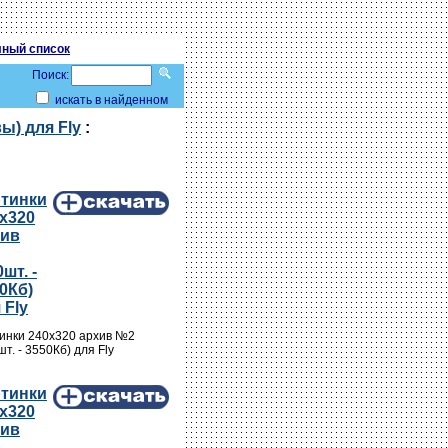
ный список
Поиск:
искать в найденном
вы) для Fly
:
ртинки
х320
хив
0шт. -
0Кб)
 Fly
инки 240х320 архив №2
шт. - 3550Кб) для Fly
ртинки
х320
хив