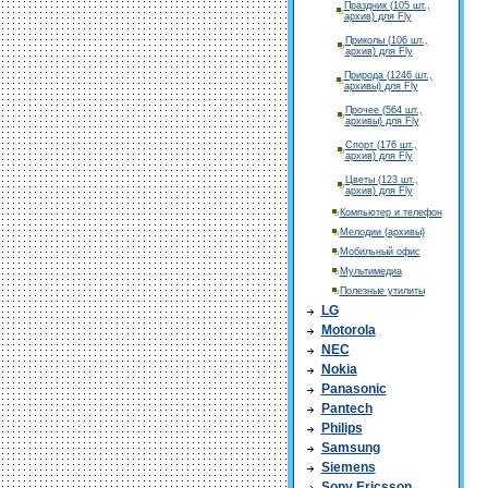
Праздник (105 шт.,
архив) для Fly
Приколы (106 шт.,
архив) для Fly
Природа (1246 шт.,
архивы) для Fly
Прочее (564 шт.,
архивы) для Fly
Спорт (176 шт.,
архив) для Fly
Цветы (123 шт.,
архив) для Fly
Компьютер и телефон
Мелодии (архивы)
Мобильный офис
Мультимедиа
Полезные утилиты
LG
Motorola
NEC
Nokia
Panasonic
Pantech
Philips
Samsung
Siemens
Sony Ericsson