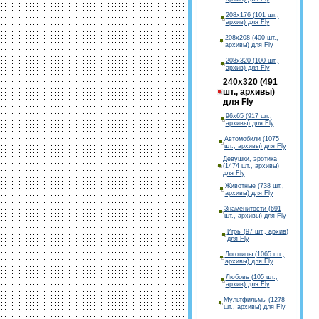
208х176 (101 шт.,
архив) для Fly
208х208 (400 шт.,
архивы) для Fly
208х320 (100 шт.,
архив) для Fly
240х320 (491
шт., архивы)
для Fly
96х65 (917 шт.,
архивы) для Fly
Автомобили (1075
шт., архивы) для Fly
Девушки, эротика
(1474 шт., архивы)
для Fly
Животные (738 шт.,
архивы) для Fly
Знаменитости (691
шт., архивы) для Fly
Игры (97 шт., архив)
для Fly
Логотипы (1065 шт.,
архивы) для Fly
Любовь (105 шт.,
архив) для Fly
Мультфильмы (1278
шт., архивы) для Fly