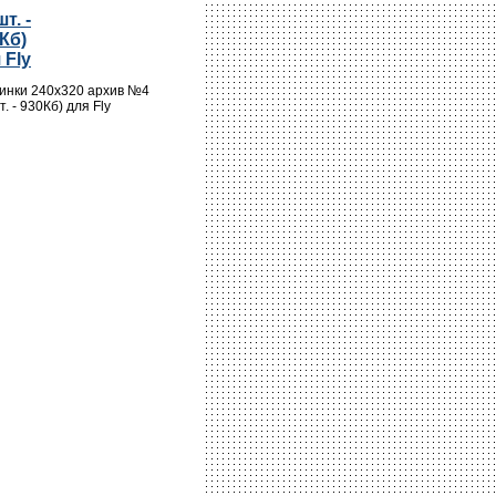
т. -
Кб)
 Fly
инки 240х320 архив №4
. - 930Кб) для Fly