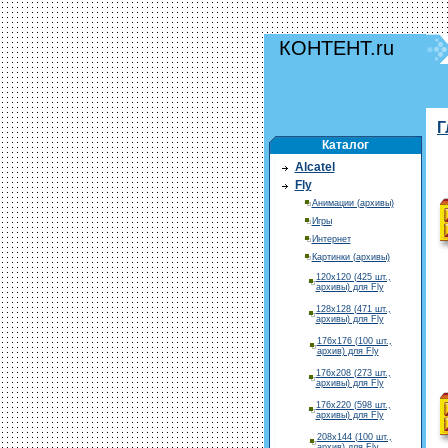
КОНТЕНТ.ru
Г
Каталог
Alcatel
Fly
Анимации (архивы)
Игры
Интернет
Картинки (архивы)
120х120 (425 шт.,
архивы) для Fly
128х128 (471 шт.,
архивы) для Fly
176х176 (100 шт.,
архив) для Fly
176х208 (273 шт.,
архивы) для Fly
176х220 (598 шт.,
архивы) для Fly
208х144 (100 шт.,
архив) для Fly