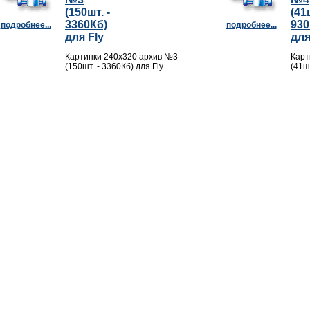
(150шт. -
(41ш
3360Кб)
930
подробнее...
подробнее...
для Fly
для
Картинки 240х320 архив №3
Карт
(150шт. - 3360Кб) для Fly
(41шт