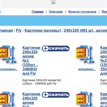
Главная
|
Описание
|
Модели телефонов
|
Пол
лавная
:
Fly
:
Картинки (архивы)
:
240х320 (491 шт., архи
Картинки
Ка
240х320
240
архив
ар
№1
№2
(150шт. -
(15
3480Кб)
355
подробнее...
подробнее...
для Fly
для
Картинки 240х320 архив №1
Карт
(150шт. - 3480Кб) для Fly
(150
Картинки
Ка
240х320
240
архив
ар
№3
№4