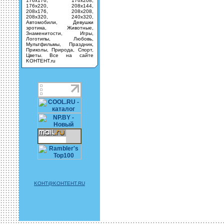
176х176, 176х208,
176х220, 208х144,
208х176, 208х208,
208х320, 240х320,
Автомобили, Девушки
эротика, Животные,
Знаменитости, Игры,
Логотипы, Любовь,
Мультфильмы, Праздник,
Приколы, Природа, Спорт,
Цветы. Все на сайте
KOHTEHT.ru
KOHT@KOHTEHT.RU