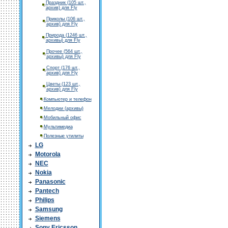
Праздник (105 шт.,
архив) для Fly
Приколы (106 шт.,
архив) для Fly
Природа (1246 шт.,
архивы) для Fly
Прочее (564 шт.,
архивы) для Fly
Спорт (176 шт.,
архив) для Fly
Цветы (123 шт.,
архив) для Fly
Компьютер и телефон
Мелодии (архивы)
Мобильный офис
Мультимедиа
Полезные утилиты
LG
Motorola
NEC
Nokia
Panasonic
Pantech
Philips
Samsung
Siemens
Sony Ericsson