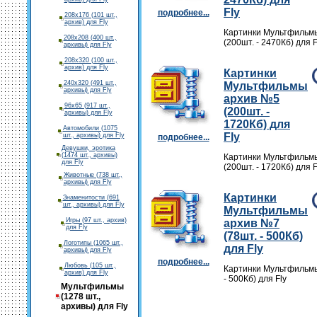
Fly
подробнее...
208х176 (101 шт.,
архив) для Fly
Картинки Мультфильм
208х208 (400 шт.,
(200шт. - 2470Кб) для F
архивы) для Fly
208х320 (100 шт.,
архив) для Fly
Картинки
240х320 (491 шт.,
Мультфильмы
архивы) для Fly
архив №5
96х65 (917 шт.,
(200шт. -
архивы) для Fly
1720Кб) для
Автомобили (1075
Fly
шт., архивы) для Fly
подробнее...
Девушки, эротика
(1474 шт., архивы)
Картинки Мультфильм
для Fly
(200шт. - 1720Кб) для F
Животные (738 шт.,
архивы) для Fly
Картинки
Знаменитости (691
шт., архивы) для Fly
Мультфильмы
Игры (97 шт., архив)
архив №7
для Fly
(78шт. - 500Кб)
Логотипы (1065 шт.,
для Fly
архивы) для Fly
подробнее...
Любовь (105 шт.,
Картинки Мультфильмы
архив) для Fly
- 500Кб) для Fly
Мультфильмы
(1278 шт.,
архивы) для Fly