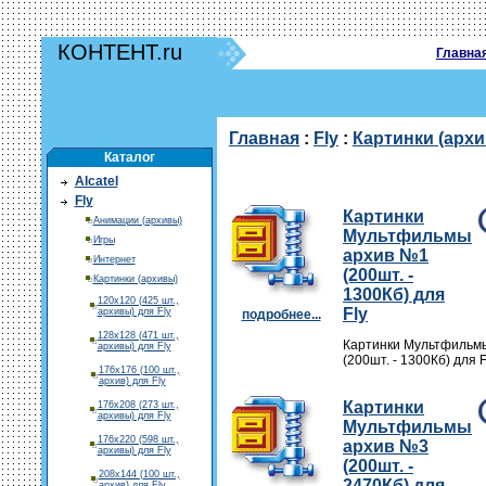
КОНТЕНТ.ru
Главна
Главная
:
Fly
:
Картинки (арх
Каталог
Alcatel
Fly
Картинки
Анимации (архивы)
Мультфильмы
Игры
архив №1
Интернет
(200шт. -
Картинки (архивы)
1300Кб) для
120х120 (425 шт.,
Fly
архивы) для Fly
подробнее...
128х128 (471 шт.,
Картинки Мультфильм
архивы) для Fly
(200шт. - 1300Кб) для F
176х176 (100 шт.,
архив) для Fly
Картинки
176х208 (273 шт.,
архивы) для Fly
Мультфильмы
176х220 (598 шт.,
архив №3
архивы) для Fly
(200шт. -
208х144 (100 шт.,
2470Кб) для
архив) для Fly