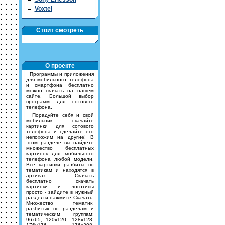
Voxtel
Стоит смотреть
О проекте
Программы и приложения
для мобильного телефона
и смартфона бесплатно
можно скачать на нашем
сайте. Большой выбор
программ для сотового
телефона.
Порадуйте себя и свой
мобильник - скачайте
картинки для сотового
телефона и сделайте его
непохожим на другие! В
этом разделе вы найдете
множество бесплатных
картинок для мобильного
телефона любой модели.
Все картинки разбиты по
тематикам и находятся в
архивах. Скачать
бесплатно скачать
картинки и логотипы
просто - зайдите в нужный
раздел и нажмите Скачать.
Множество тематик,
разбитых по разделам и
тематическим группам:
96х65, 120х120, 128х128,