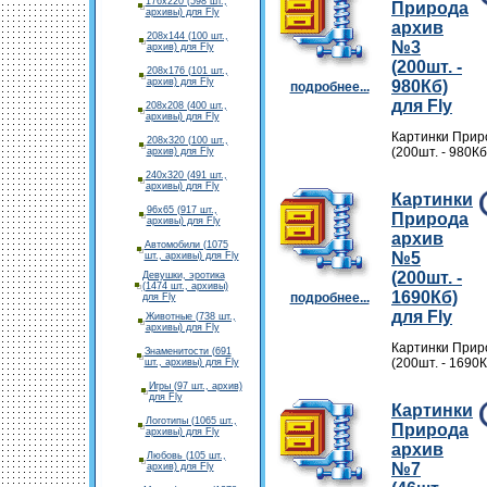
176х220 (598 шт.,
Природа
архивы) для Fly
архив
208х144 (100 шт.,
№3
архив) для Fly
(200шт. -
208х176 (101 шт.,
архив) для Fly
980Кб)
подробнее...
для Fly
208х208 (400 шт.,
архивы) для Fly
Картинки Прир
208х320 (100 шт.,
(200шт. - 980Кб
архив) для Fly
240х320 (491 шт.,
архивы) для Fly
Картинки
96х65 (917 шт.,
Природа
архивы) для Fly
архив
Автомобили (1075
№5
шт., архивы) для Fly
(200шт. -
Девушки, эротика
(1474 шт., архивы)
1690Кб)
подробнее...
для Fly
для Fly
Животные (738 шт.,
архивы) для Fly
Картинки Прир
Знаменитости (691
(200шт. - 1690К
шт., архивы) для Fly
Игры (97 шт., архив)
для Fly
Картинки
Логотипы (1065 шт.,
Природа
архивы) для Fly
архив
Любовь (105 шт.,
№7
архив) для Fly