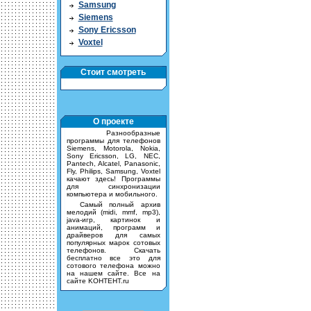
Samsung
Siemens
Sony Ericsson
Voxtel
Стоит смотреть
О проекте
Разнообразные
программы для телефонов
Siemens, Motorola, Nokia,
Sony Ericsson, LG, NEC,
Pantech, Alcatel, Panasonic,
Fly, Philips, Samsung, Voxtel
качают здесь! Программы
для синхронизации
компьютера и мобильного.
Самый полный архив
мелодий (midi, mmf, mp3),
java-игр, картинок и
анимаций, программ и
драйверов для самых
популярных марок сотовых
телефонов. Скачать
бесплатно все это для
сотового телефона можно
на нашем сайте. Все на
сайте KOHTEHT.ru