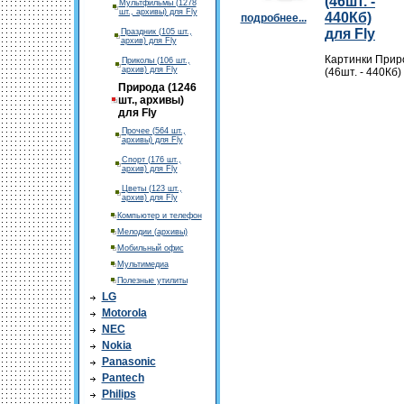
(46шт. -
Мультфильмы (1278
шт., архивы) для Fly
440Кб)
подробнее...
для Fly
Праздник (105 шт.,
архив) для Fly
Картинки Прир
Приколы (106 шт.,
архив) для Fly
(46шт. - 440Кб)
Природа (1246
шт., архивы)
для Fly
Прочее (564 шт.,
архивы) для Fly
Спорт (176 шт.,
архив) для Fly
Цветы (123 шт.,
архив) для Fly
Компьютер и телефон
Мелодии (архивы)
Мобильный офис
Мультимедиа
Полезные утилиты
LG
Motorola
NEC
Nokia
Panasonic
Pantech
Philips