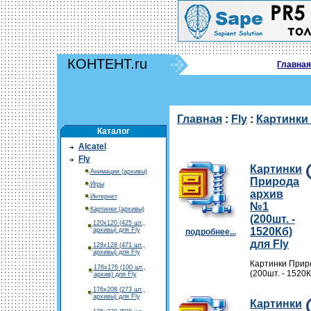
КОНТЕНТ.ru
Главная
Главная
:
Fly
:
Картинки
Каталог
Alcatel
Fly
Картинки
Анимации (архивы)
Природа
Игры
архив
Интернет
№1
Картинки (архивы)
(200шт. -
120х120 (425 шт.,
1520Кб)
архивы) для Fly
подробнее...
для Fly
128х128 (471 шт.,
архивы) для Fly
Картинки Прир
176х176 (100 шт.,
(200шт. - 1520К
архив) для Fly
176х208 (273 шт.,
архивы) для Fly
Картинки